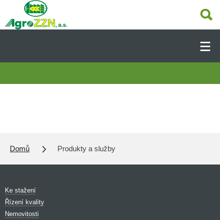
Přejít
k
hlavnímu
Hlavní
obsahu
navigace
-
Dcery
ÚVOD
(CS)
AKCE A AKTUALITY
O SPOLEČNOSTI
Domů
Produkty a služby
PRODUKTY A SLUŽBY
Ke stažení
Řízení kvality
PRODEJNY
Nemovitosti